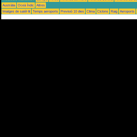
Austràlia
Oceà Índic
Altres
Imatges de satèl·lit
Temps aeroports
Previsió 10 dies
Clima
Ciclons
Raig
Aeroports