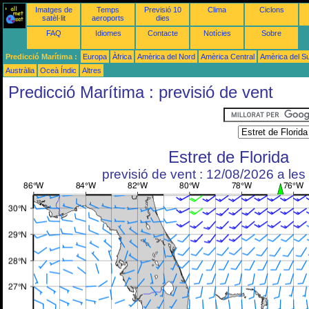
Imatges de
Temps
Previsió 10
Clima
Ciclons
satèl·lit
aeroports
dies
FAQ
Idiomes
Contacte
Notícies
Sobre
Predicció Marítima :
Europa
Àfrica
Amèrica del Nord
Amèrica Central
Amèrica del S
Austràlia
Oceà Índic
Altres
Predicció Marítima : previsió de vent
Estret de Florida
previsió de vent : 12/08/2026 a le