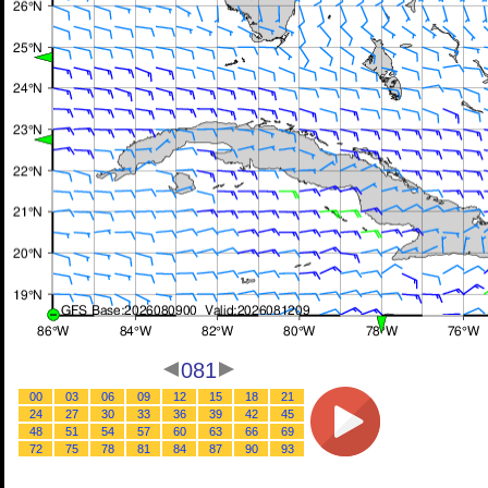
081
00
03
06
09
12
15
18
21
24
27
30
33
36
39
42
45
48
51
54
57
60
63
66
69
72
75
78
81
84
87
90
93