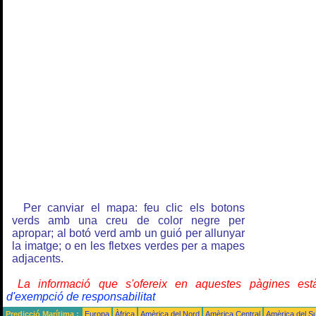
Per canviar el mapa: feu clic els botons
verds amb una creu de color negre per
apropar; al botó verd amb un guió per allunyar
la imatge; o en les fletxes verdes per a mapes
adjacents.
La informació que s'ofereix en aquestes pàgines e
d'exempció de responsabilitat
Predicció Marítima :
Europa
Àfrica
Amèrica del Nord
Amèrica Central
Amèrica del S