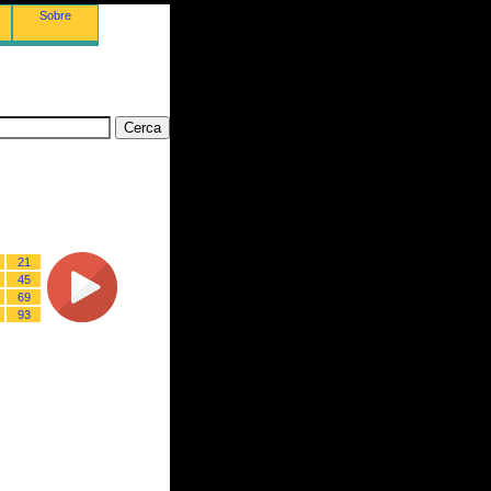
Sobre
21
45
69
93