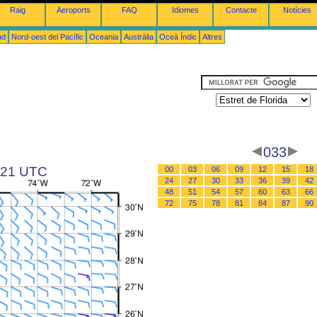
Raig
Aeroports
FAQ
Idiomes
Contacte
Notícies
ud
Nord-oest del Pacífic
Oceania
Austràlia
Oceà Índic
Altres
033
s 21 UTC
00
03
06
09
12
15
18
24
27
30
33
36
39
42
48
51
54
57
60
63
66
72
75
78
81
84
87
90