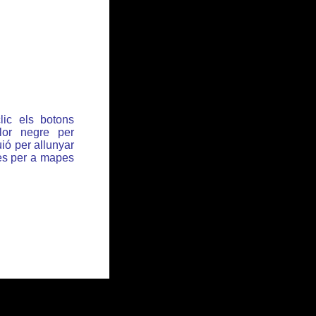
lic els botons
or negre per
ió per allunyar
des per a mapes