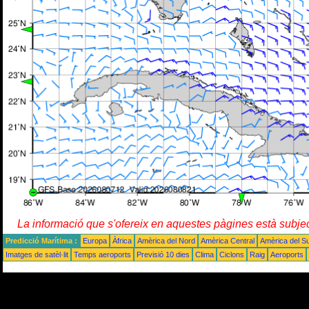
La informació que s'ofereix en aquestes pàgines està subje
Predicció Marítima :
Europa
Àfrica
Amèrica del Nord
Amèrica Central
Amèrica del S
Imatges de satèl·lit
Temps aeroports
Previsió 10 dies
Clima
Ciclons
Raig
Aeroports