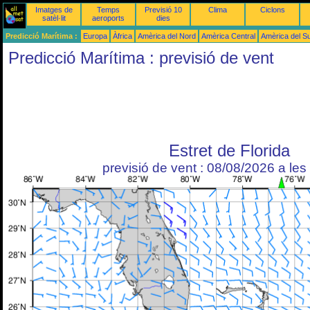
Imatges de
Temps
Previsió 10
Clima
Ciclons
satèl·lit
aeroports
dies
Predicció Marítima :
Europa
Àfrica
Amèrica del Nord
Amèrica Central
Amèrica del S
Predicció Marítima : previsió de vent
Estret de Florida
previsió de vent : 08/08/2026 a le