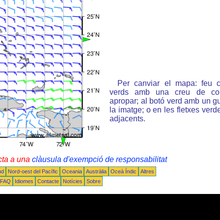
Per canviar el mapa: feu c
verds amb una creu de col
apropar; al botó verd amb un gu
la imatge; o en les fletxes ver
adjacents.
cta a una
clàusula d'exempció de responsabilitat
ud
Nord-oest del Pacífic
Oceania
Austràlia
Oceà Índic
Altres
FAQ
Idiomes
Contacte
Notícies
Sobre