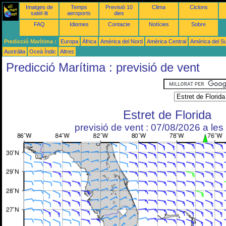
Imatges de
Temps
Previsió 10
Clima
Ciclons
satèl·lit
aeroports
dies
FAQ
Idiomes
Contacte
Notícies
Sobre
Predicció Marítima :
Europa
Àfrica
Amèrica del Nord
Amèrica Central
Amèrica del S
Austràlia
Oceà Índic
Altres
Predicció Marítima : previsió de vent
Estret de Florida
previsió de vent : 07/08/2026 a le