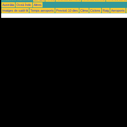
Austràlia
Oceà Índic
Altres
Imatges de satèl·lit
Temps aeroports
Previsió 10 dies
Clima
Ciclons
Raig
Aeroports