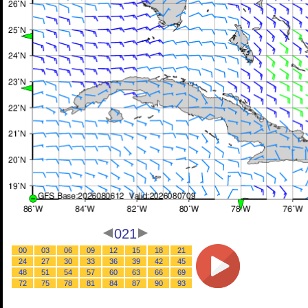
021
00
03
06
09
12
15
18
21
24
27
30
33
36
39
42
45
48
51
54
57
60
63
66
69
72
75
78
81
84
87
90
93