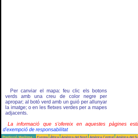
Per canviar el mapa: feu clic els botons
verds amb una creu de color negre per
apropar; al botó verd amb un guió per allunyar
la imatge; o en les fletxes verdes per a mapes
adjacents.
La informació que s'ofereix en aquestes pàgines e
d'exempció de responsabilitat
Predicció Marítima :
Europa
Àfrica
Amèrica del Nord
Amèrica Central
Amèrica del S