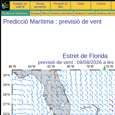
Imatges de
Temps
Previsió 10
Clima
Ciclons
satèl·lit
aeroports
dies
Predicció Marítima :
Europa
Àfrica
Amèrica del Nord
Amèrica Central
Amèrica del S
Predicció Marítima : previsió de vent
Estret de Florida
previsió de vent : 08/08/2026 a le