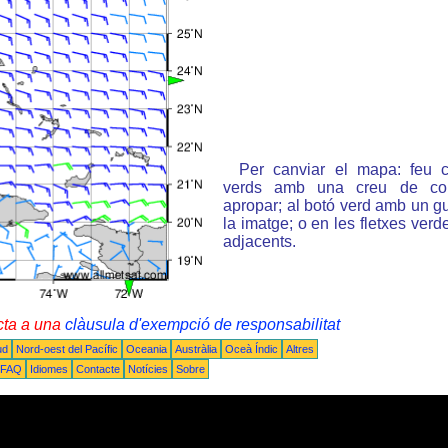
Per canviar el mapa: feu c
verds amb una creu de col
apropar; al botó verd amb un gu
la imatge; o en les fletxes ver
adjacents.
cta a una
clàusula d'exempció de responsabilitat
ud
Nord-oest del Pacífic
Oceania
Austràlia
Oceà Índic
Altres
FAQ
Idiomes
Contacte
Notícies
Sobre