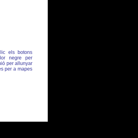
lic els botons
or negre per
ió per allunyar
des per a mapes