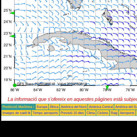
La informació que s'ofereix en aquestes pàgines està subje
Predicció Marítima :
Europa
Àfrica
Amèrica del Nord
Amèrica Central
Amèrica del S
Imatges de satèl·lit
Temps aeroports
Previsió 10 dies
Clima
Ciclons
Raig
Aeroports