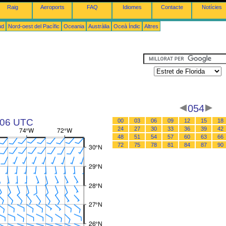
Raig
Aeroports
FAQ
Idiomes
Contacte
Notícies
ud
Nord-oest del Pacífic
Oceania
Austràlia
Oceà Índic
Altres
054
s 06 UTC
00
03
06
09
12
15
18
24
27
30
33
36
39
42
48
51
54
57
60
63
66
72
75
78
81
84
87
90