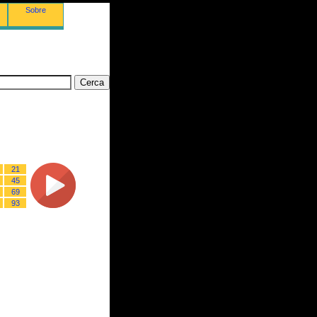
Sobre
21
45
69
93