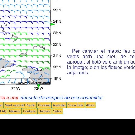
Per canviar el mapa: feu c
verds amb una creu de col
apropar; al botó verd amb un gu
la imatge; o en les fletxes ver
adjacents.
cta a una
clàusula d'exempció de responsabilitat
ud
Nord-oest del Pacífic
Oceania
Austràlia
Oceà Índic
Altres
FAQ
Idiomes
Contacte
Notícies
Sobre