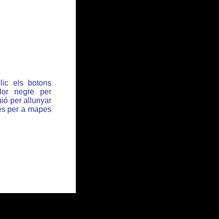
lic els botons
or negre per
ió per allunyar
des per a mapes