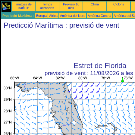
Imatges de
Temps
Previsió 10
Clima
Ciclons
satèl·lit
aeroports
dies
Predicció Marítima :
Europa
Àfrica
Amèrica del Nord
Amèrica Central
Amèrica del S
Predicció Marítima : previsió de vent
Estret de Florida
previsió de vent : 11/08/2026 a le