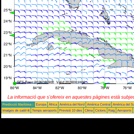
La informació que s'ofereix en aquestes pàgines està subje
Predicció Marítima :
Europa
Àfrica
Amèrica del Nord
Amèrica Central
Amèrica del S
Imatges de satèl·lit
Temps aeroports
Previsió 10 dies
Clima
Ciclons
Raig
Aeroports