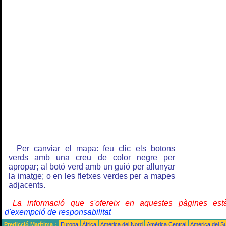
Per canviar el mapa: feu clic els botons
verds amb una creu de color negre per
apropar; al botó verd amb un guió per allunyar
la imatge; o en les fletxes verdes per a mapes
adjacents.
La informació que s'ofereix en aquestes pàgines e
d'exempció de responsabilitat
Predicció Marítima :
Europa
Àfrica
Amèrica del Nord
Amèrica Central
Amèrica del S