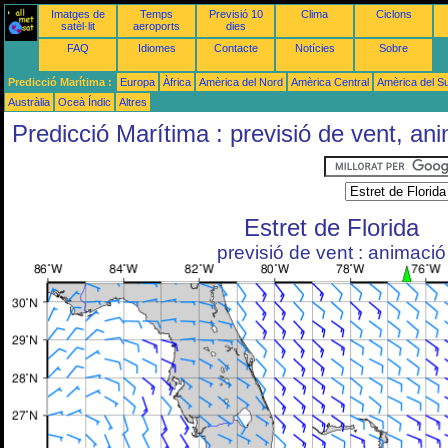
Imatges de
Temps
Previsió 10
Clima
Ciclons
satèl·lit
aeroports
dies
FAQ
Idiomes
Contacte
Notícies
Sobre
Predicció Marítima :
Europa
Àfrica
Amèrica del Nord
Amèrica Central
Amèrica del S
Austràlia
Oceà Índic
Altres
Predicció Marítima : previsió de vent, an
Estret de Florida
previsió de vent : animació