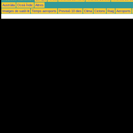
Austràlia
Oceà Índic
Altres
Imatges de satèl·lit
Temps aeroports
Previsió 10 dies
Clima
Ciclons
Raig
Aeroports