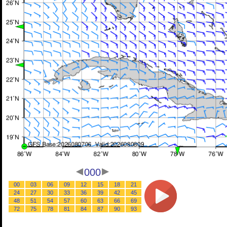
000
00
03
06
09
12
15
18
21
24
27
30
33
36
39
42
45
48
51
54
57
60
63
66
69
72
75
78
81
84
87
90
93