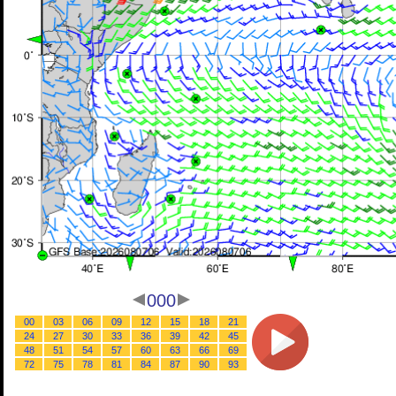
000
00
03
06
09
12
15
18
21
24
27
30
33
36
39
42
45
48
51
54
57
60
63
66
69
72
75
78
81
84
87
90
93