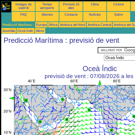
Imatges de
Temps
Previsió 10
Clima
Ciclons
satèl·lit
aeroports
dies
FAQ
Idiomes
Contacte
Notícies
Sobre
Predicció Marítima :
Europa
Àfrica
Amèrica del Nord
Amèrica Central
Amèrica del S
Austràlia
Oceà Índic
Altres
Predicció Marítima : previsió de vent
Oceà Índic
previsió de vent : 07/08/2026 a le