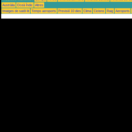
Austràlia
Oceà Índic
Altres
Imatges de satèl·lit
Temps aeroports
Previsió 10 dies
Clima
Ciclons
Raig
Aeroports