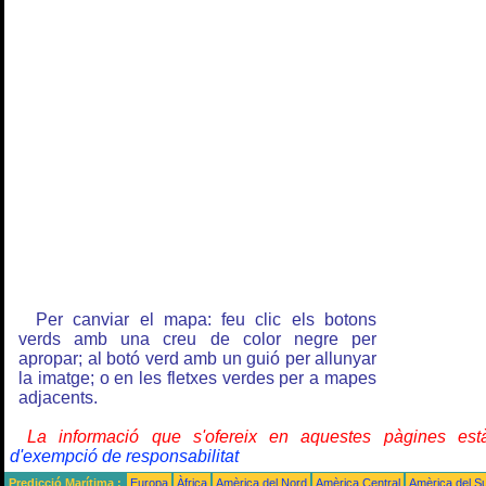
Per canviar el mapa: feu clic els botons
verds amb una creu de color negre per
apropar; al botó verd amb un guió per allunyar
la imatge; o en les fletxes verdes per a mapes
adjacents.
La informació que s'ofereix en aquestes pàgines e
d'exempció de responsabilitat
Predicció Marítima :
Europa
Àfrica
Amèrica del Nord
Amèrica Central
Amèrica del S