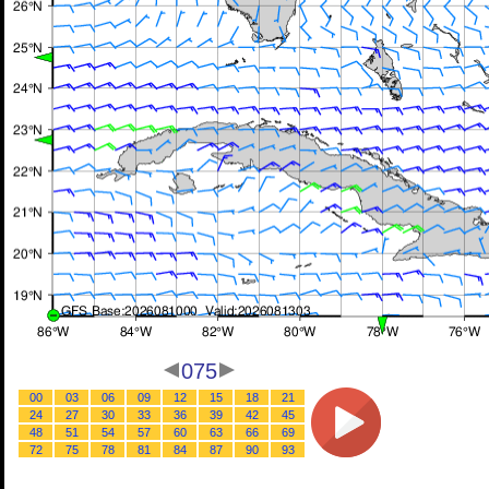
075
00
03
06
09
12
15
18
21
24
27
30
33
36
39
42
45
48
51
54
57
60
63
66
69
72
75
78
81
84
87
90
93