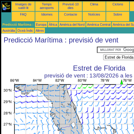
Imatges de
Temps
Previsió 10
Clima
Ciclons
satèl·lit
aeroports
dies
FAQ
Idiomes
Contacte
Notícies
Sobre
Predicció Marítima :
Europa
Àfrica
Amèrica del Nord
Amèrica Central
Amèrica del S
Austràlia
Oceà Índic
Altres
Predicció Marítima : previsió de vent
Estret de Florida
previsió de vent : 13/08/2026 a le