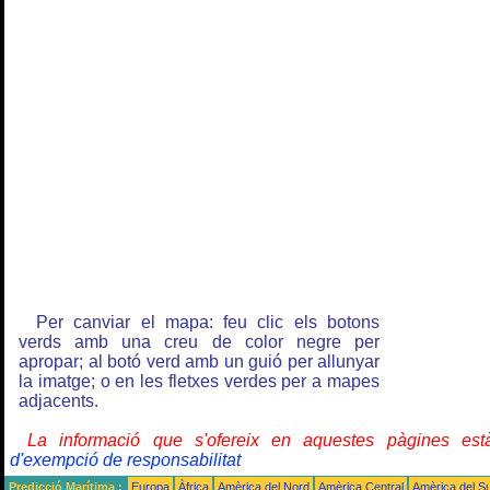
Per canviar el mapa: feu clic els botons
verds amb una creu de color negre per
apropar; al botó verd amb un guió per allunyar
la imatge; o en les fletxes verdes per a mapes
adjacents.
La informació que s'ofereix en aquestes pàgines e
d'exempció de responsabilitat
Predicció Marítima :
Europa
Àfrica
Amèrica del Nord
Amèrica Central
Amèrica del S