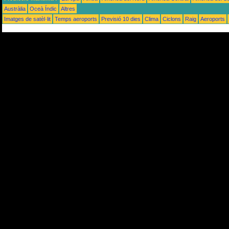
Austràlia
Oceà Índic
Altres
Imatges de satèl·lit
Temps aeroports
Previsió 10 dies
Clima
Ciclons
Raig
Aeroports