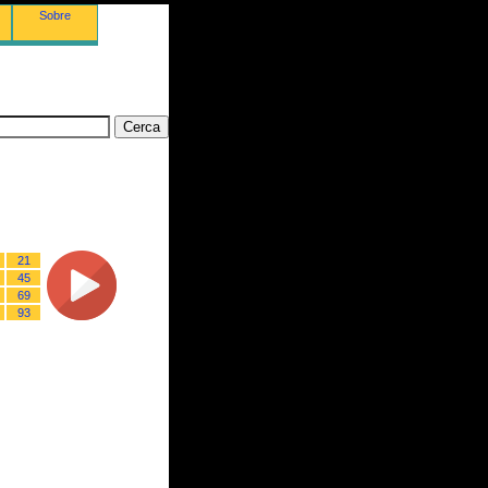
Sobre
21
45
69
93