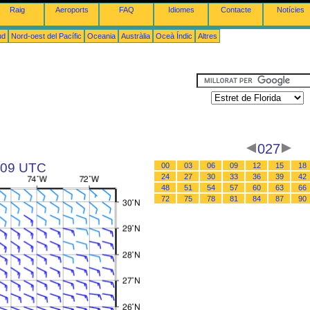
Raig
Aeroports
FAQ
Idiomes
Contacte
Notícies
ud
Nord-oest del Pacífic
Oceania
Austràlia
Oceà Índic
Altres
027
s 09 UTC
00
03
06
09
12
15
18
24
27
30
33
36
39
42
48
51
54
57
60
63
66
72
75
78
81
84
87
90