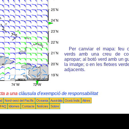
Per canviar el mapa: feu c
verds amb una creu de col
apropar; al botó verd amb un gu
la imatge; o en les fletxes ver
adjacents.
cta a una
clàusula d'exempció de responsabilitat
ud
Nord-oest del Pacífic
Oceania
Austràlia
Oceà Índic
Altres
FAQ
Idiomes
Contacte
Notícies
Sobre