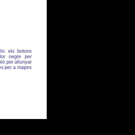
lic els botons
or negre per
ió per allunyar
des per a mapes