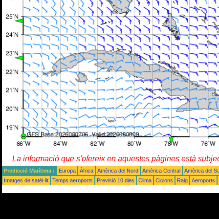
La informació que s'ofereix en aquestes pàgines està subje
Predicció Marítima :
Europa
Àfrica
Amèrica del Nord
Amèrica Central
Amèrica del S
Imatges de satèl·lit
Temps aeroports
Previsió 10 dies
Clima
Ciclons
Raig
Aeroports