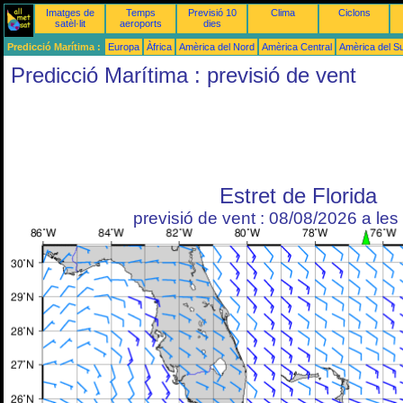
Imatges de
Temps
Previsió 10
Clima
Ciclons
satèl·lit
aeroports
dies
Predicció Marítima :
Europa
Àfrica
Amèrica del Nord
Amèrica Central
Amèrica del S
Predicció Marítima : previsió de vent
Estret de Florida
previsió de vent : 08/08/2026 a le