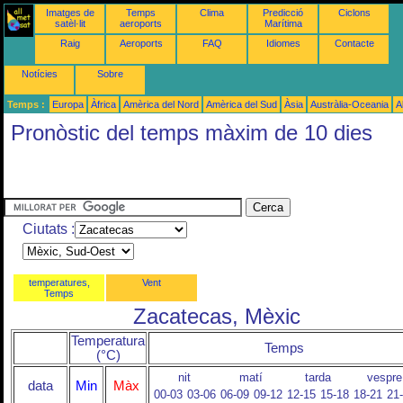
Imatges de
Temps
Clima
Predicció
Ciclons
satèl·lit
aeroports
Marítima
Raig
Aeroports
FAQ
Idiomes
Contacte
Notícies
Sobre
Temps :
Europa
Àfrica
Amèrica del Nord
Amèrica del Sud
Àsia
Austràlia-Oceania
A
Pronòstic del temps màxim de 10 dies
Ciutats :
temperatures,
Vent
Temps
Zacatecas, Mèxic
Temperatura
Temps
(°C)
nit
matí
tarda
vespre
data
Min
Màx
00-03
03-06
06-09
09-12
12-15
15-18
18-21
21