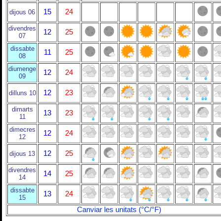
15
24
dijous 06
divendres
12
25
07
dissabte
11
25
08
diumenge
12
24
09
12
23
dilluns 10
dimarts
13
23
11
dimecres
12
24
12
12
25
dijous 13
divendres
14
25
14
dissabte
13
24
15
Canviar les unitats (°C/°F)