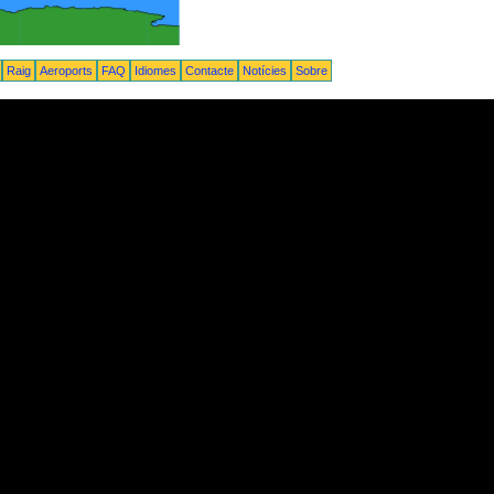
Raig
Aeroports
FAQ
Idiomes
Contacte
Notícies
Sobre