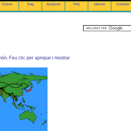
Ciclons
Raig
Aeroports
FAQ
Idiomes
Contacte
ón. Feu clic per apropar i mostrar