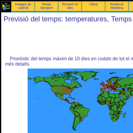
Imatges de
Temps
Previsió 10
Clima
Predicció
satèl·lit
Aeroport
dies
Marítima
Previsió del temps: temperatures, Temps
Pronòstic del temps màxim de 10 dies en ciutats de tot el m
més detalls.