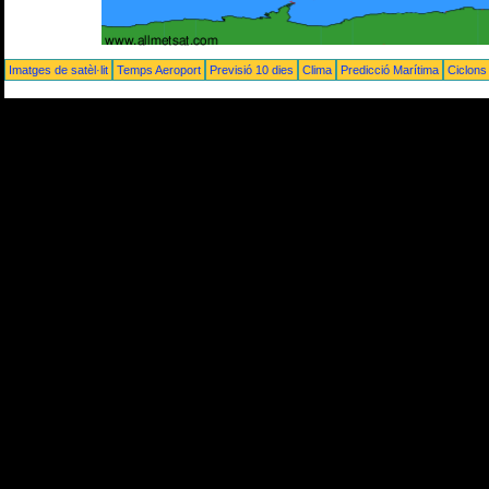
Imatges de satèl·lit
Temps Aeroport
Previsió 10 dies
Clima
Predicció Marítima
Ciclons