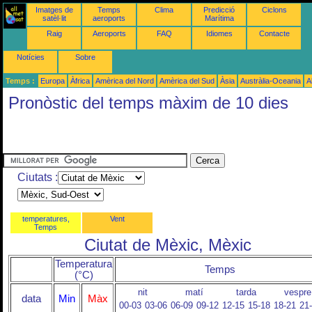
Imatges de
Temps
Clima
Predicció
Ciclons
satèl·lit
aeroports
Marítima
Raig
Aeroports
FAQ
Idiomes
Contacte
Notícies
Sobre
Temps :
Europa
Àfrica
Amèrica del Nord
Amèrica del Sud
Àsia
Austràlia-Oceania
A
Pronòstic del temps màxim de 10 dies
Ciutats :
temperatures,
Vent
Temps
Ciutat de Mèxic, Mèxic
Temperatura
Temps
(°C)
nit
matí
tarda
vespre
data
Min
Màx
00-03
03-06
06-09
09-12
12-15
15-18
18-21
21