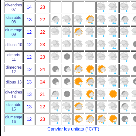
divendres
14
23
07
dissabte
13
22
08
diumenge
12
22
09
12
23
dilluns 10
dimarts
12
23
11
dimecres
12
24
12
13
24
dijous 13
divendres
13
21
14
dissabte
13
22
15
diumenge
12
23
16
Canviar les unitats (°C/°F)