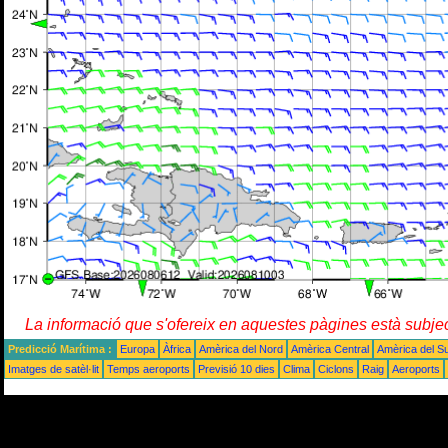
La informació que s'ofereix en aquestes pàgines està subje
Predicció Marítima :
Europa
Àfrica
Amèrica del Nord
Amèrica Central
Amèrica del S
Imatges de satèl·lit
Temps aeroports
Previsió 10 dies
Clima
Ciclons
Raig
Aeroports