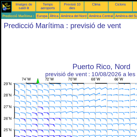
Imatges de
Temps
Previsió 10
Clima
Ciclons
satèl·lit
aeroports
dies
Predicció Marítima :
Europa
Àfrica
Amèrica del Nord
Amèrica Central
Amèrica del S
Predicció Marítima : previsió de vent
Puerto Rico, Nord
previsió de vent : 10/08/2026 a le