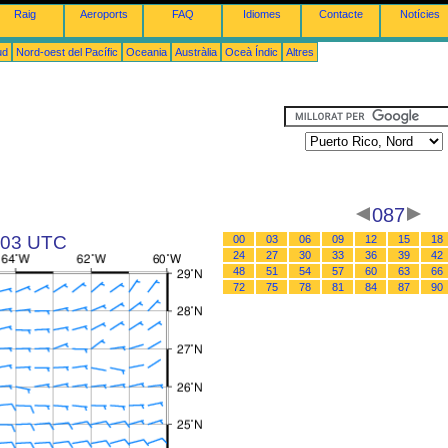
Raig
Aeroports
FAQ
Idiomes
Contacte
Notícies
ud
Nord-oest del Pacífic
Oceania
Austràlia
Oceà Índic
Altres
087
s 03 UTC
00
03
06
09
12
15
18
24
27
30
33
36
39
42
48
51
54
57
60
63
66
72
75
78
81
84
87
90