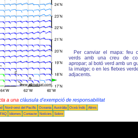
Per canviar el mapa: feu c
verds amb una creu de col
apropar; al botó verd amb un gu
la imatge; o en les fletxes ver
adjacents.
cta a una
clàusula d'exempció de responsabilitat
ud
Nord-oest del Pacífic
Oceania
Austràlia
Oceà Índic
Altres
FAQ
Idiomes
Contacte
Notícies
Sobre