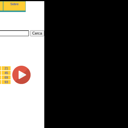
Sobre
21
45
69
93