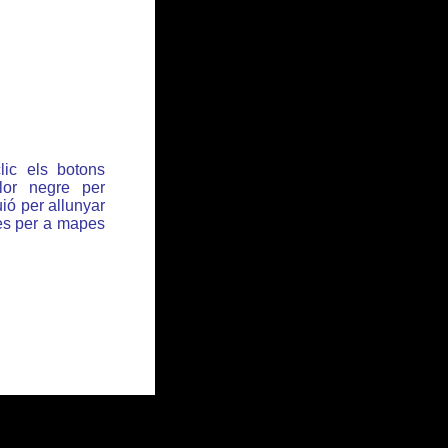
lic els botons
or negre per
ió per allunyar
des per a mapes