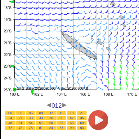
012
00
03
06
09
12
15
18
21
24
27
30
33
36
39
42
45
48
51
54
57
60
63
66
69
72
75
78
81
84
87
90
93