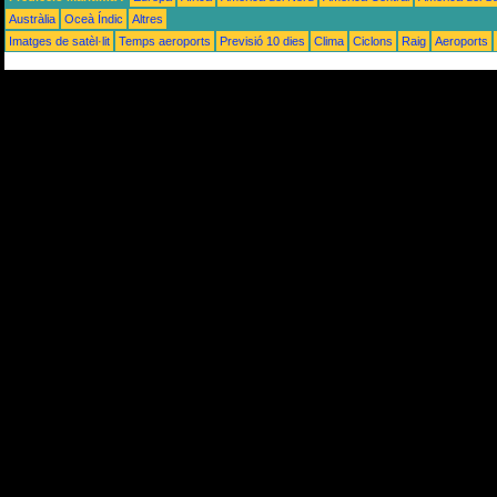
Austràlia
Oceà Índic
Altres
Imatges de satèl·lit
Temps aeroports
Previsió 10 dies
Clima
Ciclons
Raig
Aeroports