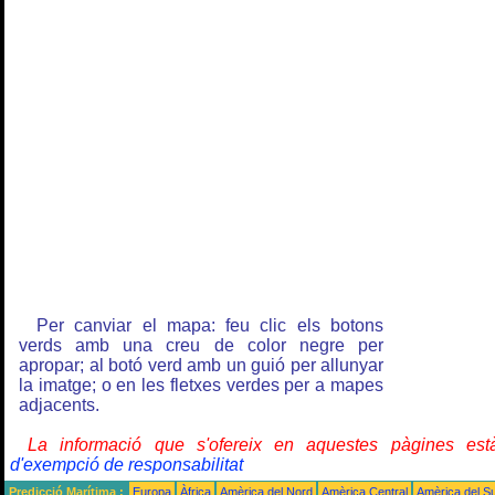
Per canviar el mapa: feu clic els botons
verds amb una creu de color negre per
apropar; al botó verd amb un guió per allunyar
la imatge; o en les fletxes verdes per a mapes
adjacents.
La informació que s'ofereix en aquestes pàgines e
d'exempció de responsabilitat
Predicció Marítima :
Europa
Àfrica
Amèrica del Nord
Amèrica Central
Amèrica del S