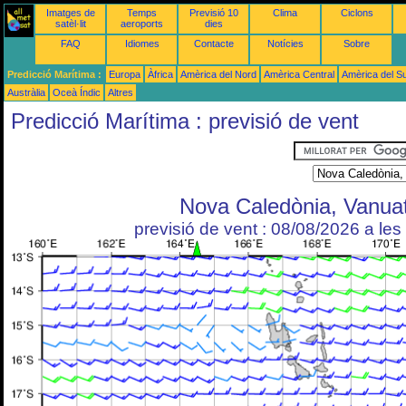
Imatges de
Temps
Previsió 10
Clima
Ciclons
satèl·lit
aeroports
dies
FAQ
Idiomes
Contacte
Notícies
Sobre
Predicció Marítima :
Europa
Àfrica
Amèrica del Nord
Amèrica Central
Amèrica del S
Austràlia
Oceà Índic
Altres
Predicció Marítima : previsió de vent
Nova Caledònia, Vanua
previsió de vent : 08/08/2026 a le