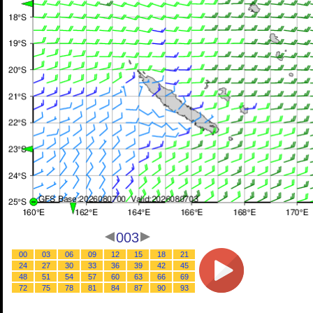
003
00
03
06
09
12
15
18
21
24
27
30
33
36
39
42
45
48
51
54
57
60
63
66
69
72
75
78
81
84
87
90
93