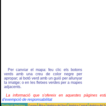
Per canviar el mapa: feu clic els botons
verds amb una creu de color negre per
apropar; al botó verd amb un guió per allunyar
la imatge; o en les fletxes verdes per a mapes
adjacents.
La informació que s'ofereix en aquestes pàgines e
d'exempció de responsabilitat
Predicció Marítima :
Europa
Àfrica
Amèrica del Nord
Amèrica Central
Amèrica del S