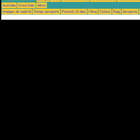
Austràlia
Oceà Índic
Altres
Imatges de satèl·lit
Temps aeroports
Previsió 10 dies
Clima
Ciclons
Raig
Aeroports