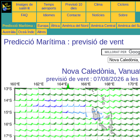
Imatges de
Temps
Previsió 10
Clima
Ciclons
satèl·lit
aeroports
dies
FAQ
Idiomes
Contacte
Notícies
Sobre
Predicció Marítima :
Europa
Àfrica
Amèrica del Nord
Amèrica Central
Amèrica del S
Austràlia
Oceà Índic
Altres
Predicció Marítima : previsió de vent
Nova Caledònia, Vanua
previsió de vent : 07/08/2026 a le