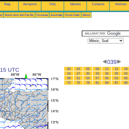
Raig
Aeroports
FAQ
Idiomes
Contacte
Notícies
ud
Nord-oest del Pacífic
Oceania
Austràlia
Oceà Índic
Altres
039
s 15 UTC
00
03
06
09
12
15
18
24
27
30
33
36
39
42
48
51
54
57
60
63
66
72
75
78
81
84
87
90