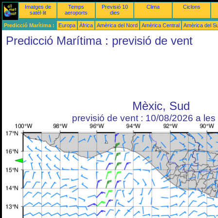
Imatges de
Temps
Previsió 10
Clima
Ciclons
satèl·lit
aeroports
dies
Predicció Marítima :
Europa
Àfrica
Amèrica del Nord
Amèrica Central
Amèrica del S
Predicció Marítima : previsió de vent
Mèxic, Sud
previsió de vent : 10/08/2026 a le