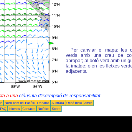
Per canviar el mapa: feu c
verds amb una creu de col
apropar; al botó verd amb un gu
la imatge; o en les fletxes ver
adjacents.
cta a una
clàusula d'exempció de responsabilitat
ud
Nord-oest del Pacífic
Oceania
Austràlia
Oceà Índic
Altres
FAQ
Idiomes
Contacte
Notícies
Sobre