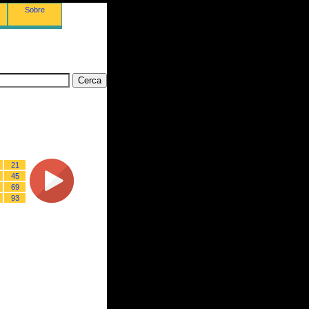
Sobre
21
45
69
93