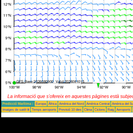
La informació que s'ofereix en aquestes pàgines està subje
Predicció Marítima :
Europa
Àfrica
Amèrica del Nord
Amèrica Central
Amèrica del S
Imatges de satèl·lit
Temps aeroports
Previsió 10 dies
Clima
Ciclons
Raig
Aeroports