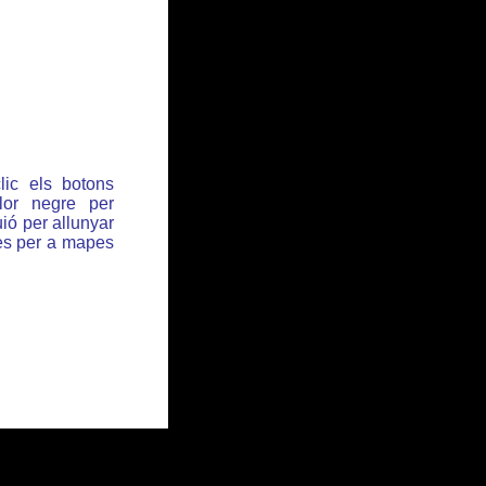
lic els botons
or negre per
ió per allunyar
des per a mapes