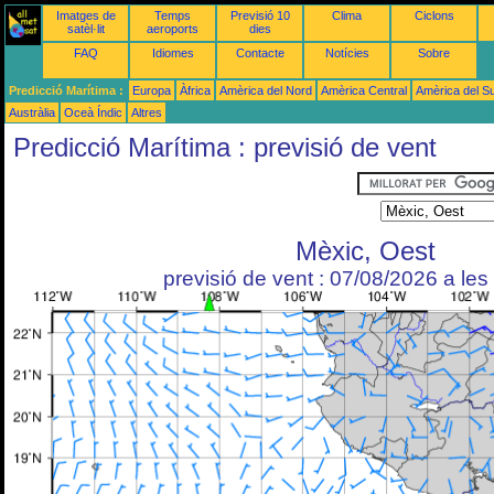
Imatges de
Temps
Previsió 10
Clima
Ciclons
satèl·lit
aeroports
dies
FAQ
Idiomes
Contacte
Notícies
Sobre
Predicció Marítima :
Europa
Àfrica
Amèrica del Nord
Amèrica Central
Amèrica del S
Austràlia
Oceà Índic
Altres
Predicció Marítima : previsió de vent
Mèxic, Oest
previsió de vent : 07/08/2026 a le