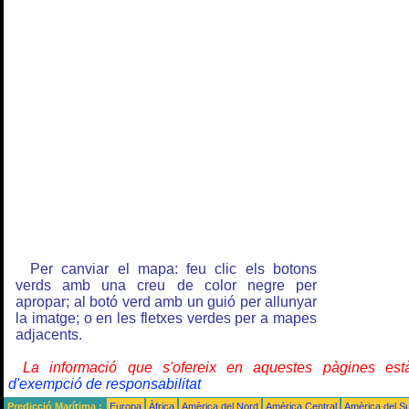
Per canviar el mapa: feu clic els botons
verds amb una creu de color negre per
apropar; al botó verd amb un guió per allunyar
la imatge; o en les fletxes verdes per a mapes
adjacents.
La informació que s'ofereix en aquestes pàgines e
d'exempció de responsabilitat
Predicció Marítima :
Europa
Àfrica
Amèrica del Nord
Amèrica Central
Amèrica del S