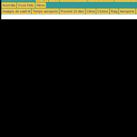
Austràlia
Oceà Índic
Altres
Imatges de satèl·lit
Temps aeroports
Previsió 10 dies
Clima
Ciclons
Raig
Aeroports