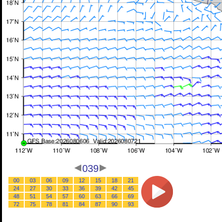
039
00
03
06
09
12
15
18
21
24
27
30
33
36
39
42
45
48
51
54
57
60
63
66
69
72
75
78
81
84
87
90
93