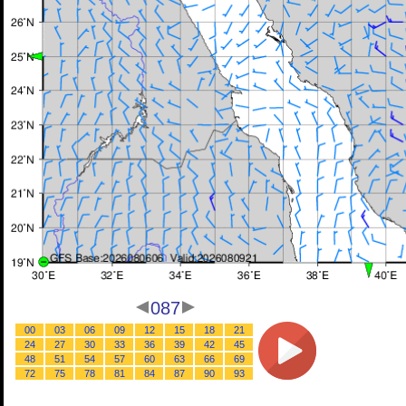
087
00
03
06
09
12
15
18
21
24
27
30
33
36
39
42
45
48
51
54
57
60
63
66
69
72
75
78
81
84
87
90
93