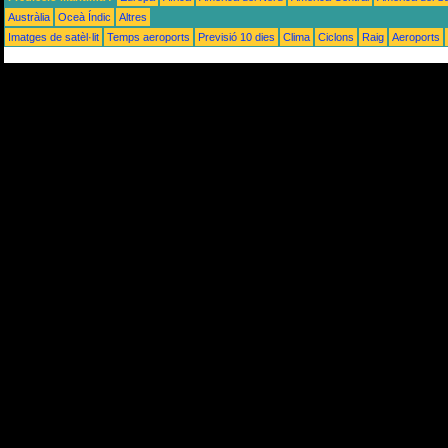
Austràlia
Oceà Índic
Altres
Imatges de satèl·lit
Temps aeroports
Previsió 10 dies
Clima
Ciclons
Raig
Aeroports