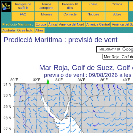
Imatges de
Temps
Previsió 10
Clima
Ciclons
satèl·lit
aeroports
dies
FAQ
Idiomes
Contacte
Notícies
Sobre
Predicció Marítima :
Europa
Àfrica
Amèrica del Nord
Amèrica Central
Amèrica del S
Austràlia
Oceà Índic
Altres
Predicció Marítima : previsió de vent
Mar Roja, Golf de Suez, Golf
previsió de vent : 09/08/2026 a le