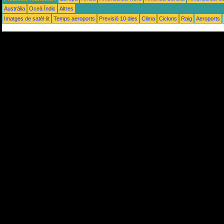
Austràlia
Oceà Índic
Altres
Imatges de satèl·lit
Temps aeroports
Previsió 10 dies
Clima
Ciclons
Raig
Aeroports