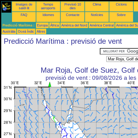
Imatges de
Temps
Previsió 10
Clima
Ciclons
satèl·lit
aeroports
dies
FAQ
Idiomes
Contacte
Notícies
Sobre
Predicció Marítima :
Europa
Àfrica
Amèrica del Nord
Amèrica Central
Amèrica del S
Austràlia
Oceà Índic
Altres
Predicció Marítima : previsió de vent
Mar Roja, Golf de Suez, Golf
previsió de vent : 09/08/2026 a le