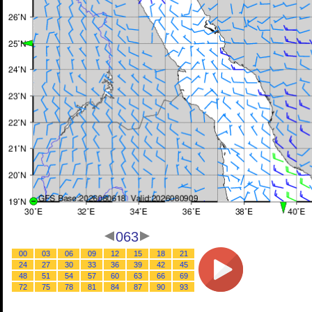
063
00
03
06
09
12
15
18
21
24
27
30
33
36
39
42
45
48
51
54
57
60
63
66
69
72
75
78
81
84
87
90
93