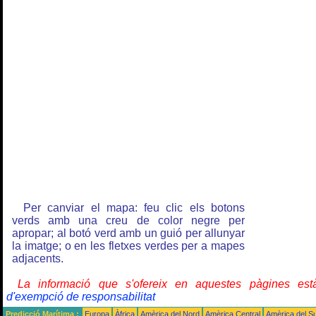
Per canviar el mapa: feu clic els botons
verds amb una creu de color negre per
apropar; al botó verd amb un guió per allunyar
la imatge; o en les fletxes verdes per a mapes
adjacents.
La informació que s'ofereix en aquestes pàgines e
d'exempció de responsabilitat
Predicció Marítima :
Europa
Àfrica
Amèrica del Nord
Amèrica Central
Amèrica del S