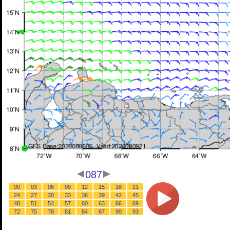
087
00
03
06
09
12
15
18
21
24
27
30
33
36
39
42
45
48
51
54
57
60
63
66
69
72
75
78
81
84
87
90
93