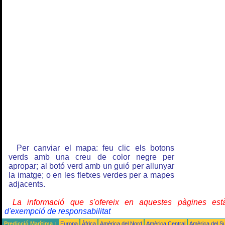
Per canviar el mapa: feu clic els botons
verds amb una creu de color negre per
apropar; al botó verd amb un guió per allunyar
la imatge; o en les fletxes verdes per a mapes
adjacents.
La informació que s'ofereix en aquestes pàgines e
d'exempció de responsabilitat
Predicció Marítima :
Europa
Àfrica
Amèrica del Nord
Amèrica Central
Amèrica del S