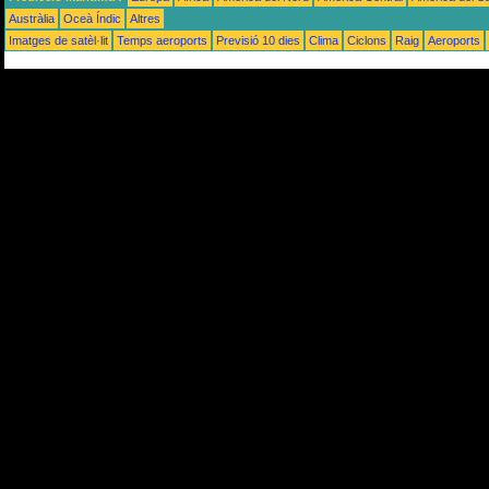
Austràlia
Oceà Índic
Altres
Imatges de satèl·lit
Temps aeroports
Previsió 10 dies
Clima
Ciclons
Raig
Aeroports