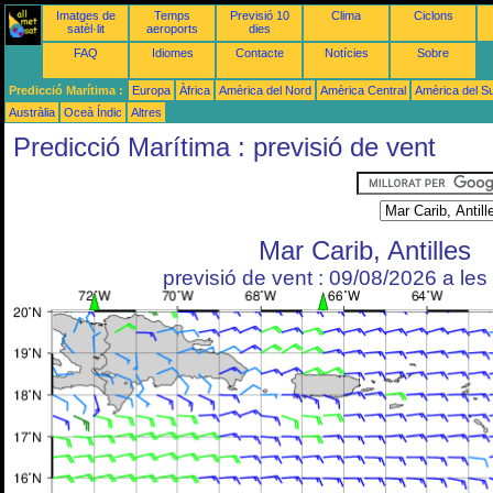
Imatges de
Temps
Previsió 10
Clima
Ciclons
satèl·lit
aeroports
dies
FAQ
Idiomes
Contacte
Notícies
Sobre
Predicció Marítima :
Europa
Àfrica
Amèrica del Nord
Amèrica Central
Amèrica del S
Austràlia
Oceà Índic
Altres
Predicció Marítima : previsió de vent
Mar Carib, Antilles
previsió de vent : 09/08/2026 a le