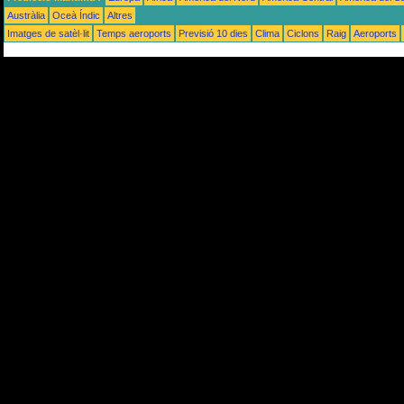
Austràlia
Oceà Índic
Altres
Imatges de satèl·lit
Temps aeroports
Previsió 10 dies
Clima
Ciclons
Raig
Aeroports