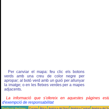
Per canviar el mapa: feu clic els botons
verds amb una creu de color negre per
apropar; al botó verd amb un guió per allunyar
la imatge; o en les fletxes verdes per a mapes
adjacents.
La informació que s'ofereix en aquestes pàgines e
d'exempció de responsabilitat
Predicció Marítima :
Europa
Àfrica
Amèrica del Nord
Amèrica Central
Amèrica del S