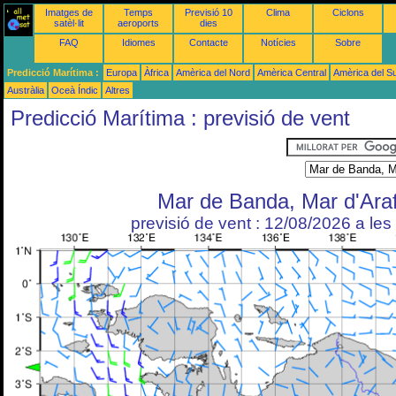
Imatges de
Temps
Previsió 10
Clima
Ciclons
satèl·lit
aeroports
dies
FAQ
Idiomes
Contacte
Notícies
Sobre
Predicció Marítima :
Europa
Àfrica
Amèrica del Nord
Amèrica Central
Amèrica del S
Austràlia
Oceà Índic
Altres
Predicció Marítima : previsió de vent
Mar de Banda, Mar d'Ara
previsió de vent : 12/08/2026 a le