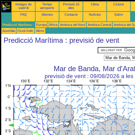
Imatges de
Temps
Previsió 10
Clima
Ciclons
satèl·lit
aeroports
dies
FAQ
Idiomes
Contacte
Notícies
Sobre
Predicció Marítima :
Europa
Àfrica
Amèrica del Nord
Amèrica Central
Amèrica del S
Austràlia
Oceà Índic
Altres
Predicció Marítima : previsió de vent
Mar de Banda, Mar d'Ara
previsió de vent : 09/08/2026 a le