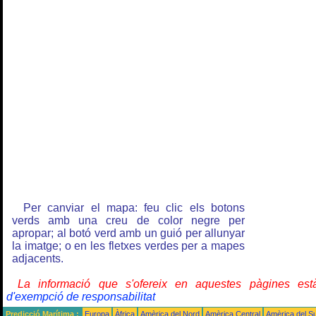
Per canviar el mapa: feu clic els botons
verds amb una creu de color negre per
apropar; al botó verd amb un guió per allunyar
la imatge; o en les fletxes verdes per a mapes
adjacents.
La informació que s'ofereix en aquestes pàgines e
d'exempció de responsabilitat
Predicció Marítima :
Europa
Àfrica
Amèrica del Nord
Amèrica Central
Amèrica del S