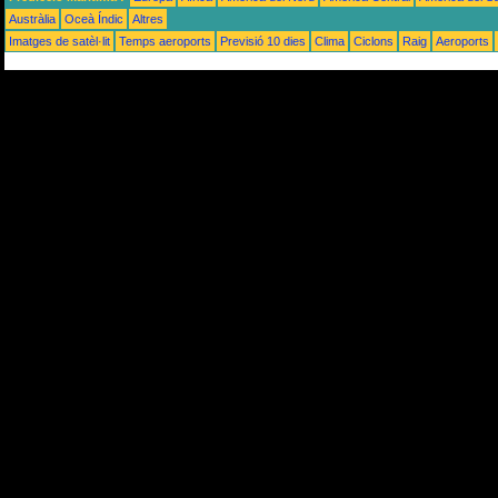
Austràlia
Oceà Índic
Altres
Imatges de satèl·lit
Temps aeroports
Previsió 10 dies
Clima
Ciclons
Raig
Aeroports