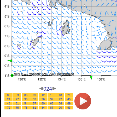
024
00
03
06
09
12
15
18
21
24
27
30
33
36
39
42
45
48
51
54
57
60
63
66
69
72
75
78
81
84
87
90
93