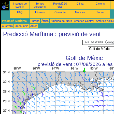
Imatges de
Temps
Previsió 10
Clima
Ciclons
satèl·lit
aeroports
dies
FAQ
Idiomes
Contacte
Notícies
Sobre
Predicció Marítima :
Europa
Àfrica
Amèrica del Nord
Amèrica Central
Amèrica del S
Austràlia
Oceà Índic
Altres
Predicció Marítima : previsió de vent
Golf de Mèxic
previsió de vent : 07/08/2026 a le