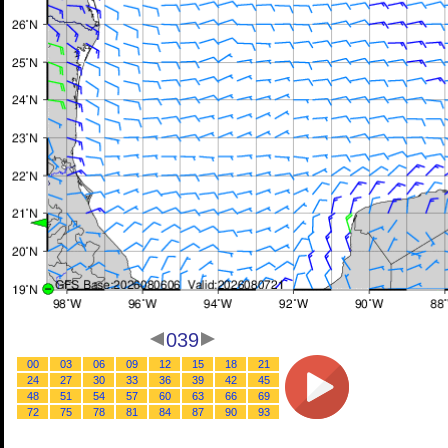
039
00
03
06
09
12
15
18
21
24
27
30
33
36
39
42
45
48
51
54
57
60
63
66
69
72
75
78
81
84
87
90
93