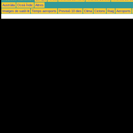
Austràlia
Oceà Índic
Altres
Imatges de satèl·lit
Temps aeroports
Previsió 10 dies
Clima
Ciclons
Raig
Aeroports