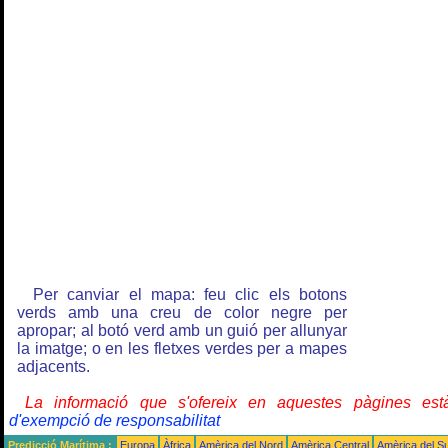
Per canviar el mapa: feu clic els botons
verds amb una creu de color negre per
apropar; al botó verd amb un guió per allunyar
la imatge; o en les fletxes verdes per a mapes
adjacents.
La informació que s'ofereix en aquestes pàgines e
d'exempció de responsabilitat
Predicció Marítima :
Europa
Àfrica
Amèrica del Nord
Amèrica Central
Amèrica del S