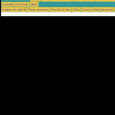
Austràlia
Oceà Índic
Altres
Imatges de satèl·lit
Temps aeroports
Previsió 10 dies
Clima
Ciclons
Raig
Aeroports