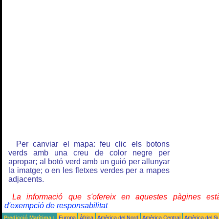
Per canviar el mapa: feu clic els botons
verds amb una creu de color negre per
apropar; al botó verd amb un guió per allunyar
la imatge; o en les fletxes verdes per a mapes
adjacents.
La informació que s'ofereix en aquestes pàgines e
d'exempció de responsabilitat
Predicció Marítima :
Europa
Àfrica
Amèrica del Nord
Amèrica Central
Amèrica del S