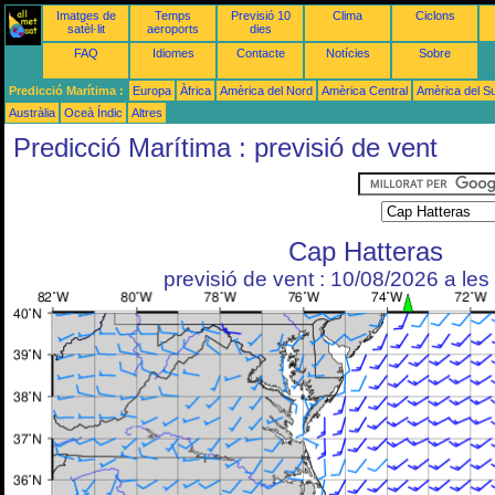
Imatges de
Temps
Previsió 10
Clima
Ciclons
satèl·lit
aeroports
dies
FAQ
Idiomes
Contacte
Notícies
Sobre
Predicció Marítima :
Europa
Àfrica
Amèrica del Nord
Amèrica Central
Amèrica del S
Austràlia
Oceà Índic
Altres
Predicció Marítima : previsió de vent
Cap Hatteras
previsió de vent : 10/08/2026 a le