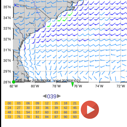
039
00
03
06
09
12
15
18
21
24
27
30
33
36
39
42
45
48
51
54
57
60
63
66
69
72
75
78
81
84
87
90
93