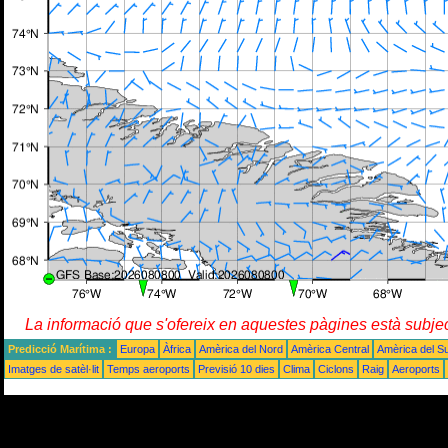
La informació que s'ofereix en aquestes pàgines està subje
Predicció Marítima :
Europa
Àfrica
Amèrica del Nord
Amèrica Central
Amèrica del S
Imatges de satèl·lit
Temps aeroports
Previsió 10 dies
Clima
Ciclons
Raig
Aeroports