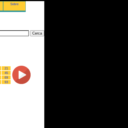
Sobre
21
45
69
93