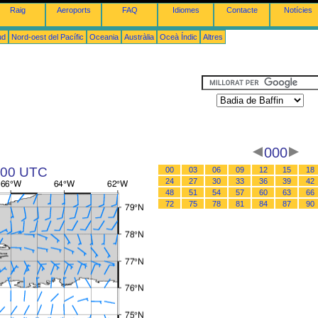
Raig
Aeroports
FAQ
Idiomes
Contacte
Notícies
ud
Nord-oest del Pacífic
Oceania
Austràlia
Oceà Índic
Altres
000
s 00 UTC
00
03
06
09
12
15
18
24
27
30
33
36
39
42
48
51
54
57
60
63
66
72
75
78
81
84
87
90