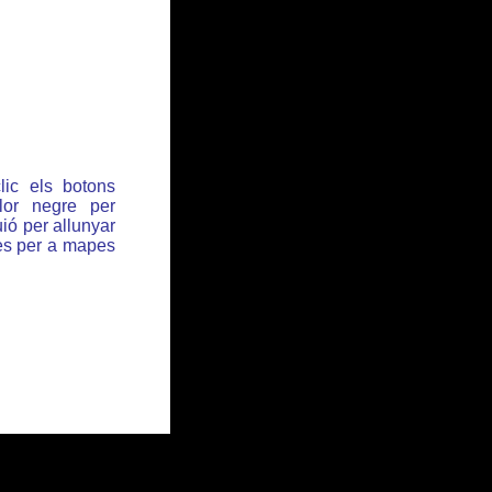
lic els botons
or negre per
ió per allunyar
des per a mapes