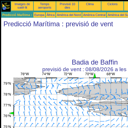
Imatges de
Temps
Previsió 10
Clima
Ciclons
satèl·lit
aeroports
dies
Predicció Marítima :
Europa
Àfrica
Amèrica del Nord
Amèrica Central
Amèrica del S
Predicció Marítima : previsió de vent
Badia de Baffin
previsió de vent : 08/08/2026 a le