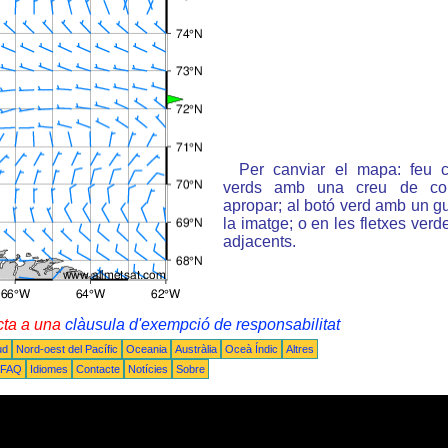
Per canviar el mapa: feu c
verds amb una creu de col
apropar; al botó verd amb un gu
la imatge; o en les fletxes ver
adjacents.
cta a una
clàusula d'exempció de responsabilitat
ud
Nord-oest del Pacífic
Oceania
Austràlia
Oceà Índic
Altres
FAQ
Idiomes
Contacte
Notícies
Sobre