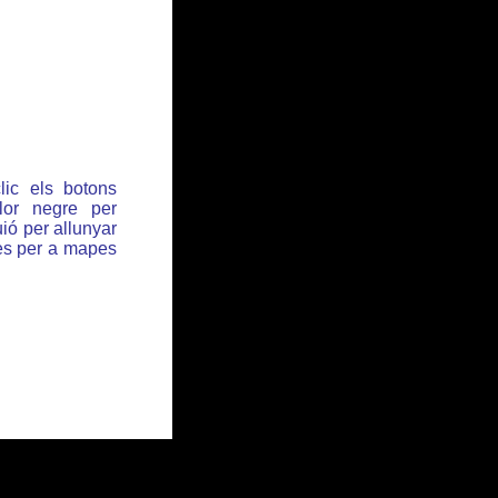
lic els botons
or negre per
ió per allunyar
des per a mapes