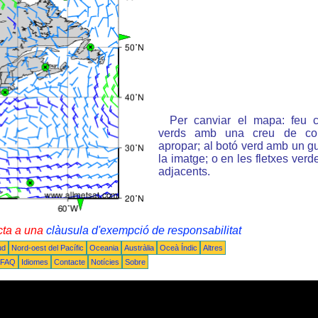
Per canviar el mapa: feu c
verds amb una creu de col
apropar; al botó verd amb un gu
la imatge; o en les fletxes ver
adjacents.
cta a una
clàusula d'exempció de responsabilitat
ud
Nord-oest del Pacífic
Oceania
Austràlia
Oceà Índic
Altres
FAQ
Idiomes
Contacte
Notícies
Sobre