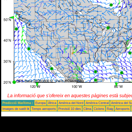
La informació que s'ofereix en aquestes pàgines està subje
Predicció Marítima :
Europa
Àfrica
Amèrica del Nord
Amèrica Central
Amèrica del S
Imatges de satèl·lit
Temps aeroports
Previsió 10 dies
Clima
Ciclons
Raig
Aeroports