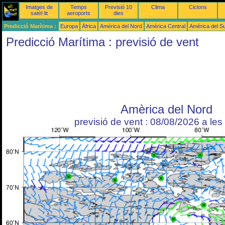
Imatges de
Temps
Previsió 10
Clima
Ciclons
satèl·lit
aeroports
dies
Predicció Marítima :
Europa
Àfrica
Amèrica del Nord
Amèrica Central
Amèrica del S
Predicció Marítima : previsió de vent
Amèrica del Nord
previsió de vent : 08/08/2026 a le