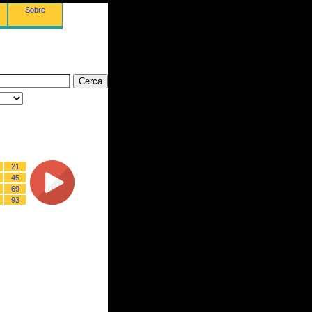
Sobre
21
45
69
93