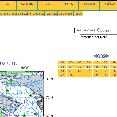
Raig
Aeroports
FAQ
Idiomes
Contacte
Notícies
ud
Nord-oest del Pacífic
Oceania
Austràlia
Oceà Índic
Altres
039
s 03 UTC
00
03
06
09
12
15
18
24
27
30
33
36
39
42
48
51
54
57
60
63
66
72
75
78
81
84
87
90