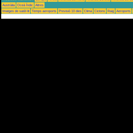
Austràlia
Oceà Índic
Altres
Imatges de satèl·lit
Temps aeroports
Previsió 10 dies
Clima
Ciclons
Raig
Aeroports