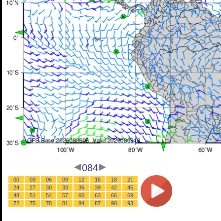
084
00
03
06
09
12
15
18
21
24
27
30
33
36
39
42
45
48
51
54
57
60
63
66
69
72
75
78
81
84
87
90
93