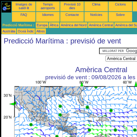
Imatges de
Temps
Previsió 10
Clima
Ciclons
satèl·lit
aeroports
dies
FAQ
Idiomes
Contacte
Notícies
Sobre
Predicció Marítima :
Europa
Àfrica
Amèrica del Nord
Amèrica Central
Amèrica del S
Austràlia
Oceà Índic
Altres
Predicció Marítima : previsió de vent
Amèrica Central
previsió de vent : 09/08/2026 a le