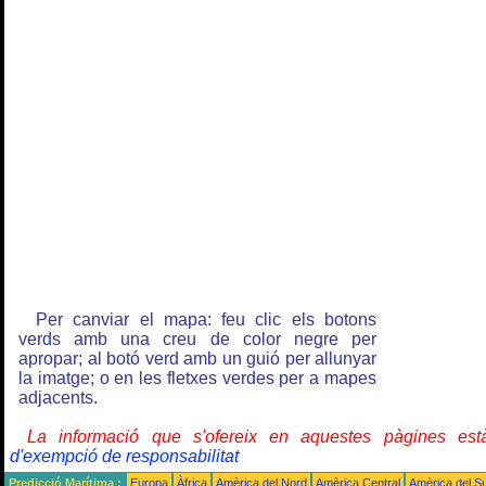
Per canviar el mapa: feu clic els botons
verds amb una creu de color negre per
apropar; al botó verd amb un guió per allunyar
la imatge; o en les fletxes verdes per a mapes
adjacents.
La informació que s'ofereix en aquestes pàgines e
d'exempció de responsabilitat
Predicció Marítima :
Europa
Àfrica
Amèrica del Nord
Amèrica Central
Amèrica del S