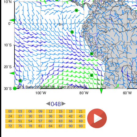
048
00
03
06
09
12
15
18
21
24
27
30
33
36
39
42
45
48
51
54
57
60
63
66
69
72
75
78
81
84
87
90
93