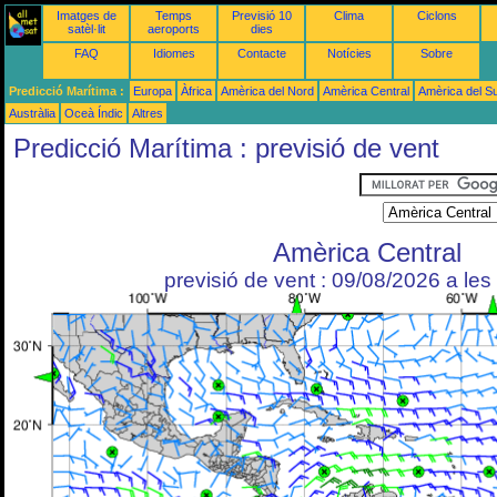
Imatges de
Temps
Previsió 10
Clima
Ciclons
satèl·lit
aeroports
dies
FAQ
Idiomes
Contacte
Notícies
Sobre
Predicció Marítima :
Europa
Àfrica
Amèrica del Nord
Amèrica Central
Amèrica del S
Austràlia
Oceà Índic
Altres
Predicció Marítima : previsió de vent
Amèrica Central
previsió de vent : 09/08/2026 a le