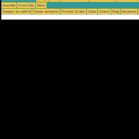
Austràlia
Oceà Índic
Altres
Imatges de satèl·lit
Temps aeroports
Previsió 10 dies
Clima
Ciclons
Raig
Aeroports