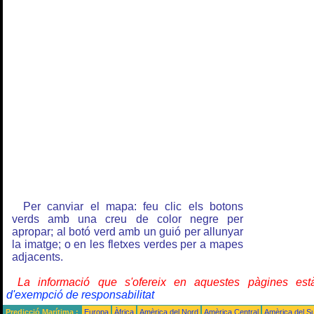
Per canviar el mapa: feu clic els botons
verds amb una creu de color negre per
apropar; al botó verd amb un guió per allunyar
la imatge; o en les fletxes verdes per a mapes
adjacents.
La informació que s'ofereix en aquestes pàgines e
d'exempció de responsabilitat
Predicció Marítima :
Europa
Àfrica
Amèrica del Nord
Amèrica Central
Amèrica del S