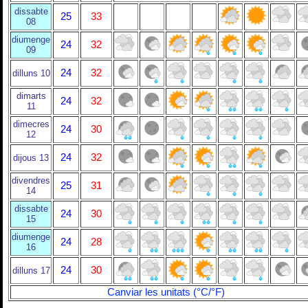
dissabte
25
33
08
diumenge
24
32
09
24
32
dilluns 10
dimarts
24
32
11
dimecres
24
30
12
24
32
dijous 13
divendres
25
31
14
dissabte
24
30
15
diumenge
24
28
16
24
30
dilluns 17
Canviar les unitats (°C/°F)