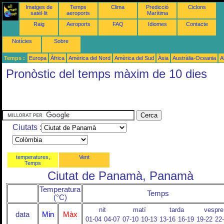
Imatges de
Temps
Clima
Predicció
Ciclons
satèl·lit
aeroports
Marítima
Raig
Aeroports
FAQ
Idiomes
Contacte
Notícies
Sobre
Temps :
Europa
Àfrica
Amèrica del Nord
Amèrica del Sud
Àsia
Austràlia-Oceania
A
Pronòstic del temps màxim de 10 dies
Ciutats :
temperatures,
Vent
Temps
Ciutat de Panamà, Panamà
Temperatura
Temps
(°C)
nit
matí
tarda
vespre
data
Min
Màx
01-04
04-07
07-10
10-13
13-16
16-19
19-22
22