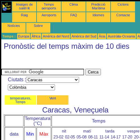
Imatges de
Temps
Clima
Predicció
Ciclons
satèl·lit
aeroports
Marítima
Raig
Aeroports
FAQ
Idiomes
Contacte
Notícies
Sobre
Temps :
Europa
Àfrica
Amèrica del Nord
Amèrica del Sud
Àsia
Austràlia-Oceania
A
Pronòstic del temps màxim de 10 dies
Ciutats :
temperatures,
Vent
Temps
Caracas, Veneçuela
Temperatura
Temps
(°C)
nit
matí
tarda
vespre
data
Min
Màx
23-02
02-05
05-08
08-11
11-14
14-17
17-20
20