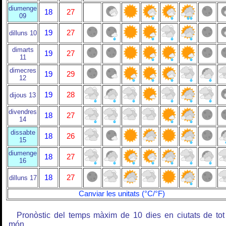
diumenge
18
27
09
19
27
dilluns 10
dimarts
19
27
11
dimecres
19
29
12
19
28
dijous 13
divendres
18
27
14
dissabte
18
26
15
diumenge
18
27
16
18
27
dilluns 17
Canviar les unitats (°C/°F)
Pronòstic del temps màxim de 10 dies en ciutats de tot
món.