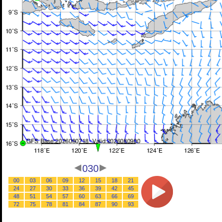
030
00
03
06
09
12
15
18
21
24
27
30
33
36
39
42
45
48
51
54
57
60
63
66
69
72
75
78
81
84
87
90
93