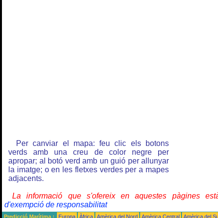
Per canviar el mapa: feu clic els botons
verds amb una creu de color negre per
apropar; al botó verd amb un guió per allunyar
la imatge; o en les fletxes verdes per a mapes
adjacents.
La informació que s'ofereix en aquestes pàgines e
d'exempció de responsabilitat
Predicció Marítima :
Europa
Àfrica
Amèrica del Nord
Amèrica Central
Amèrica del S