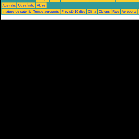
Austràlia
Oceà Índic
Altres
Imatges de satèl·lit
Temps aeroports
Previsió 10 dies
Clima
Ciclons
Raig
Aeroports