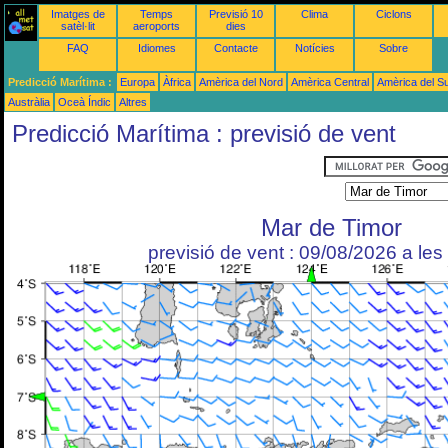
Imatges de
Temps
Previsió 10
Clima
Ciclons
satèl·lit
aeroports
dies
FAQ
Idiomes
Contacte
Notícies
Sobre
Predicció Marítima :
Europa
Àfrica
Amèrica del Nord
Amèrica Central
Amèrica del S
Austràlia
Oceà Índic
Altres
Predicció Marítima : previsió de vent
Mar de Timor
previsió de vent : 09/08/2026 a le