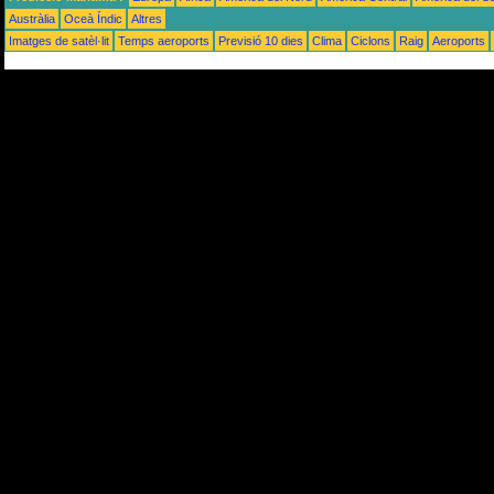
Austràlia
Oceà Índic
Altres
Imatges de satèl·lit
Temps aeroports
Previsió 10 dies
Clima
Ciclons
Raig
Aeroports