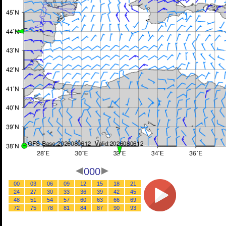
000
00
03
06
09
12
15
18
21
24
27
30
33
36
39
42
45
48
51
54
57
60
63
66
69
72
75
78
81
84
87
90
93