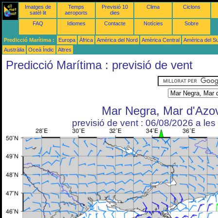
Imatges de
Temps
Previsió 10
Clima
Ciclons
satèl·lit
aeroports
dies
FAQ
Idiomes
Contacte
Notícies
Sobre
Predicció Marítima :
Europa
Àfrica
Amèrica del Nord
Amèrica Central
Amèrica del S
Austràlia
Oceà Índic
Altres
Predicció Marítima : previsió de vent
Mar Negra, Mar d'Azo
previsió de vent : 06/08/2026 a le