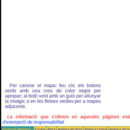
Per canviar el mapa: feu clic els botons
verds amb una creu de color negre per
apropar; al botó verd amb un guió per allunyar
la imatge; o en les fletxes verdes per a mapes
adjacents.
La informació que s'ofereix en aquestes pàgines e
d'exempció de responsabilitat
Predicció Marítima :
Europa
Àfrica
Amèrica del Nord
Amèrica Central
Amèrica del S