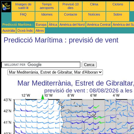
Imatges de
Temps
Previsió 10
Clima
Ciclons
satèl·lit
aeroports
dies
FAQ
Idiomes
Contacte
Notícies
Sobre
Predicció Marítima :
Europa
Àfrica
Amèrica del Nord
Amèrica Central
Amèrica del S
Austràlia
Oceà Índic
Altres
Predicció Marítima : previsió de vent
Mar Mediterrània, Estret de Gibraltar
previsió de vent : 08/08/2026 a le