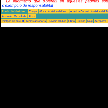
La informació que s'ofereix en aquestes pàgines e
d'exempció de responsabilitat
Predicció Marítima :
Europa
Àfrica
Amèrica del Nord
Amèrica Central
Amèrica del S
Austràlia
Oceà Índic
Altres
Imatges de satèl·lit
Temps aeroports
Previsió 10 dies
Clima
Ciclons
Raig
Aeroports