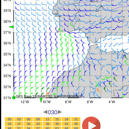
030
00
03
06
09
12
15
18
21
24
27
30
33
36
39
42
45
48
51
54
57
60
63
66
69