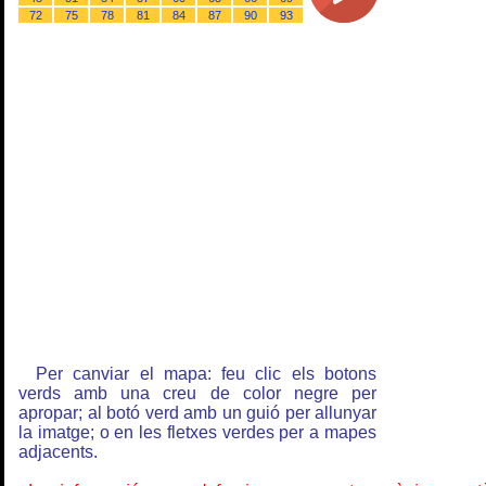
72
75
78
81
84
87
90
93
Per canviar el mapa: feu clic els botons
verds amb una creu de color negre per
apropar; al botó verd amb un guió per allunyar
la imatge; o en les fletxes verdes per a mapes
adjacents.