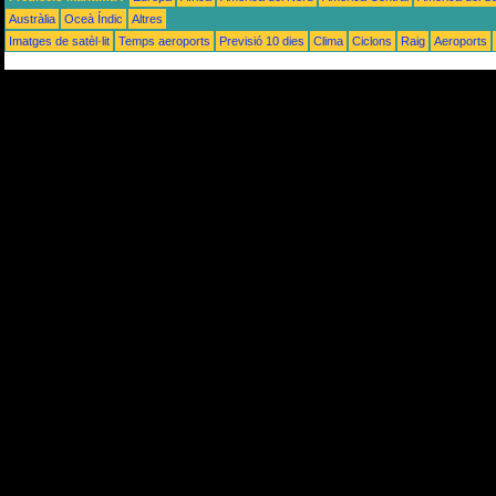
Austràlia
Oceà Índic
Altres
Imatges de satèl·lit
Temps aeroports
Previsió 10 dies
Clima
Ciclons
Raig
Aeroports