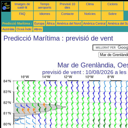
Imatges de
Temps
Previsió 10
Clima
Ciclons
satèl·lit
aeroports
dies
FAQ
Idiomes
Contacte
Notícies
Sobre
Predicció Marítima :
Europa
Àfrica
Amèrica del Nord
Amèrica Central
Amèrica del S
Austràlia
Oceà Índic
Altres
Predicció Marítima : previsió de vent
Mar de Grenlàndia, Oe
previsió de vent : 10/08/2026 a le