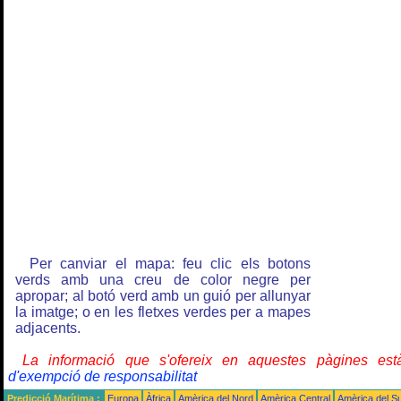
Per canviar el mapa: feu clic els botons
verds amb una creu de color negre per
apropar; al botó verd amb un guió per allunyar
la imatge; o en les fletxes verdes per a mapes
adjacents.
La informació que s'ofereix en aquestes pàgines e
d'exempció de responsabilitat
Predicció Marítima :
Europa
Àfrica
Amèrica del Nord
Amèrica Central
Amèrica del S