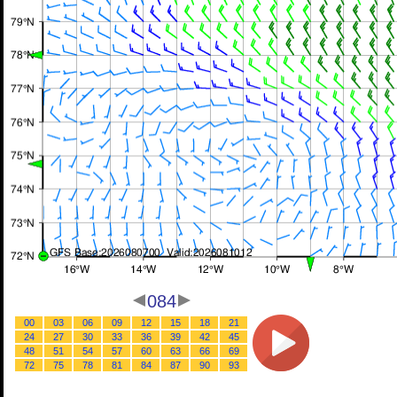
084
00
03
06
09
12
15
18
21
24
27
30
33
36
39
42
45
48
51
54
57
60
63
66
69
72
75
78
81
84
87
90
93