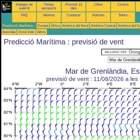
Imatges de
Temps
Previsió 10
Clima
Ciclons
satèl·lit
aeroports
dies
FAQ
Idiomes
Contacte
Notícies
Sobre
Predicció Marítima :
Europa
Àfrica
Amèrica del Nord
Amèrica Central
Amèrica del S
Austràlia
Oceà Índic
Altres
Predicció Marítima : previsió de vent
Mar de Grenlàndia, Es
previsió de vent : 11/08/2026 a le