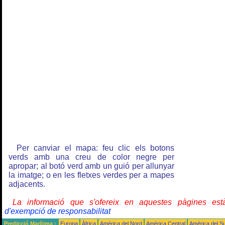
Per canviar el mapa: feu clic els botons
verds amb una creu de color negre per
apropar; al botó verd amb un guió per allunyar
la imatge; o en les fletxes verdes per a mapes
adjacents.
La informació que s'ofereix en aquestes pàgines e
d'exempció de responsabilitat
Predicció Marítima :
Europa
Àfrica
Amèrica del Nord
Amèrica Central
Amèrica del S