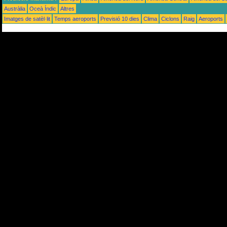
Austràlia
Oceà Índic
Altres
Imatges de satèl·lit
Temps aeroports
Previsió 10 dies
Clima
Ciclons
Raig
Aeroports