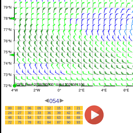
054
00
03
06
09
12
15
18
21
24
27
30
33
36
39
42
45
48
51
54
57
60
63
66
69
72
75
78
81
84
87
90
93