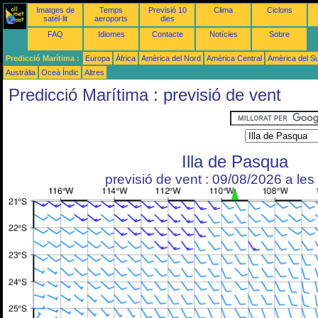
Imatges de
Temps
Previsió 10
Clima
Ciclons
satèl·lit
aeroports
dies
FAQ
Idiomes
Contacte
Notícies
Sobre
Predicció Marítima :
Europa
Àfrica
Amèrica del Nord
Amèrica Central
Amèrica del S
Austràlia
Oceà Índic
Altres
Predicció Marítima : previsió de vent
Illa de Pasqua
previsió de vent : 09/08/2026 a le