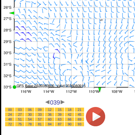
039
00
03
06
09
12
15
18
21
24
27
30
33
36
39
42
45
48
51
54
57
60
63
66
69
72
75
78
81
84
87
90
93