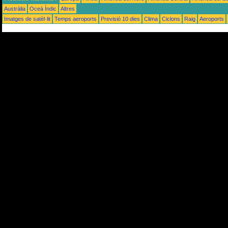
Austràlia
Oceà Índic
Altres
Imatges de satèl·lit
Temps aeroports
Previsió 10 dies
Clima
Ciclons
Raig
Aeroports