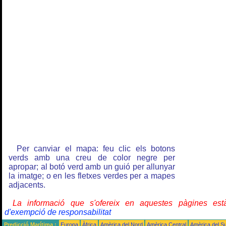
Per canviar el mapa: feu clic els botons
verds amb una creu de color negre per
apropar; al botó verd amb un guió per allunyar
la imatge; o en les fletxes verdes per a mapes
adjacents.
La informació que s'ofereix en aquestes pàgines e
d'exempció de responsabilitat
Predicció Marítima :
Europa
Àfrica
Amèrica del Nord
Amèrica Central
Amèrica del S