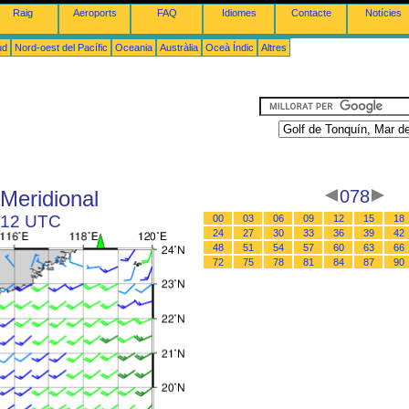
Raig
Aeroports
FAQ
Idiomes
Contacte
Notícies
ud
Nord-oest del Pacífic
Oceania
Austràlia
Oceà Índic
Altres
 Meridional
078
s 12 UTC
00
03
06
09
12
15
18
24
27
30
33
36
39
42
48
51
54
57
60
63
66
72
75
78
81
84
87
90