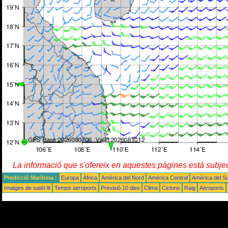
La informació que s'ofereix en aquestes pàgines està subje
Predicció Marítima :
Europa
Àfrica
Amèrica del Nord
Amèrica Central
Amèrica del S
Imatges de satèl·lit
Temps aeroports
Previsió 10 dies
Clima
Ciclons
Raig
Aeroports