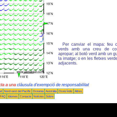
Per canviar el mapa: feu c
verds amb una creu de col
apropar; al botó verd amb un gu
la imatge; o en les fletxes ver
adjacents.
cta a una
clàusula d'exempció de responsabilitat
ud
Nord-oest del Pacífic
Oceania
Austràlia
Oceà Índic
Altres
FAQ
Idiomes
Contacte
Notícies
Sobre