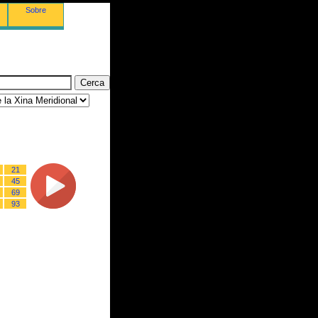
Sobre
21
45
69
93