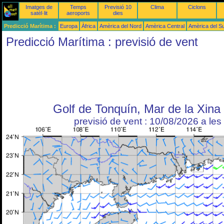
Imatges de
Temps
Previsió 10
Clima
Ciclons
satèl·lit
aeroports
dies
Predicció Marítima :
Europa
Àfrica
Amèrica del Nord
Amèrica Central
Amèrica del S
Predicció Marítima : previsió de vent
Golf de Tonquín, Mar de la Xina
previsió de vent : 10/08/2026 a le