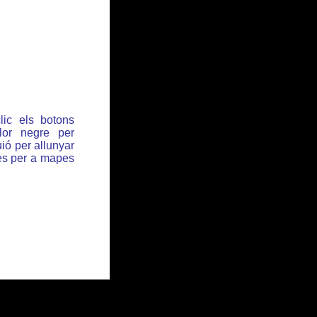
lic els botons
or negre per
ió per allunyar
des per a mapes