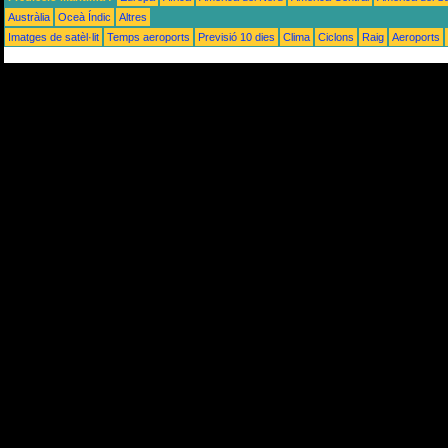
Austràlia
Oceà Índic
Altres
Imatges de satèl·lit
Temps aeroports
Previsió 10 dies
Clima
Ciclons
Raig
Aeroports