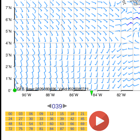
039
00
03
06
09
12
15
18
21
24
27
30
33
36
39
42
45
48
51
54
57
60
63
66
69
72
75
78
81
84
87
90
93