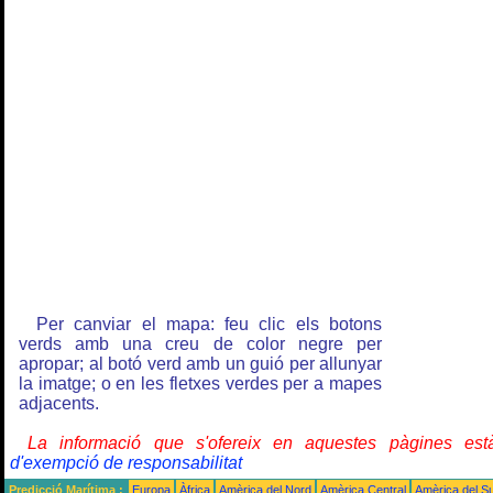
Per canviar el mapa: feu clic els botons
verds amb una creu de color negre per
apropar; al botó verd amb un guió per allunyar
la imatge; o en les fletxes verdes per a mapes
adjacents.
La informació que s'ofereix en aquestes pàgines e
d'exempció de responsabilitat
Predicció Marítima :
Europa
Àfrica
Amèrica del Nord
Amèrica Central
Amèrica del S