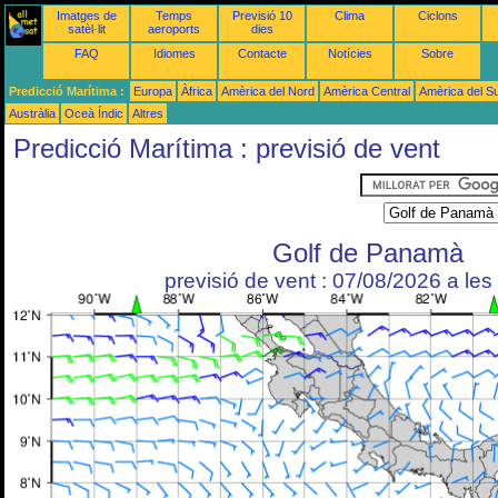
Imatges de
Temps
Previsió 10
Clima
Ciclons
satèl·lit
aeroports
dies
FAQ
Idiomes
Contacte
Notícies
Sobre
Predicció Marítima :
Europa
Àfrica
Amèrica del Nord
Amèrica Central
Amèrica del S
Austràlia
Oceà Índic
Altres
Predicció Marítima : previsió de vent
Golf de Panamà
previsió de vent : 07/08/2026 a le