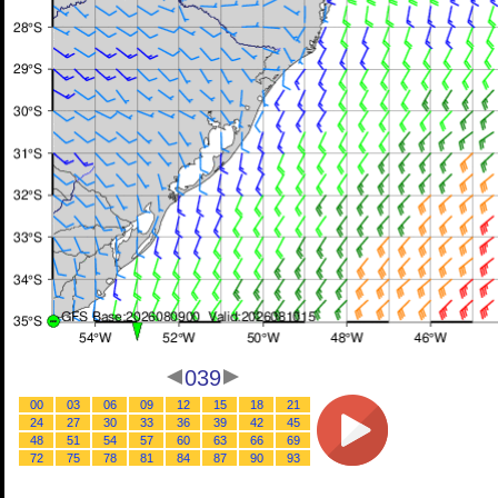
039
00
03
06
09
12
15
18
21
24
27
30
33
36
39
42
45
48
51
54
57
60
63
66
69
72
75
78
81
84
87
90
93