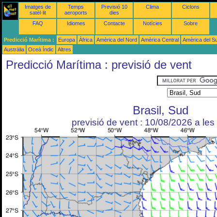
Imatges de
Temps
Previsió 10
Clima
Ciclons
satèl·lit
aeroports
dies
FAQ
Idiomes
Contacte
Notícies
Sobre
Predicció Marítima :
Europa
Àfrica
Amèrica del Nord
Amèrica Central
Amèrica del S
Austràlia
Oceà Índic
Altres
Predicció Marítima : previsió de vent
Brasil, Sud
previsió de vent : 10/08/2026 a le