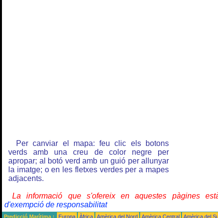
Per canviar el mapa: feu clic els botons
verds amb una creu de color negre per
apropar; al botó verd amb un guió per allunyar
la imatge; o en les fletxes verdes per a mapes
adjacents.
La informació que s'ofereix en aquestes pàgines e
d'exempció de responsabilitat
Predicció Marítima :
Europa
Àfrica
Amèrica del Nord
Amèrica Central
Amèrica del S