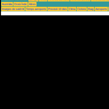
Austràlia
Oceà Índic
Altres
Imatges de satèl·lit
Temps aeroports
Previsió 10 dies
Clima
Ciclons
Raig
Aeroports