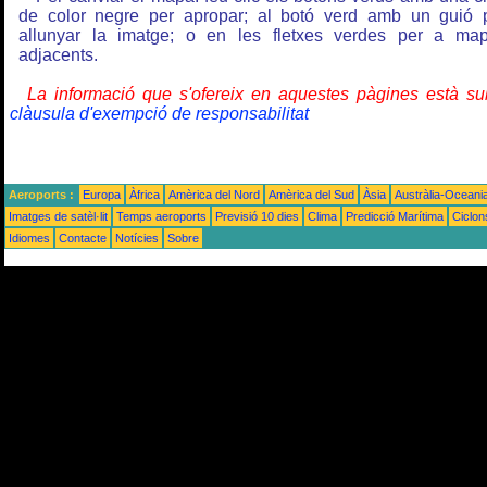
de color negre per apropar; al botó verd amb un guió 
allunyar la imatge; o en les fletxes verdes per a ma
adjacents.
La informació que s'ofereix en aquestes pàgines està su
clàusula d'exempció de responsabilitat
Aeroports :
Europa
Àfrica
Amèrica del Nord
Amèrica del Sud
Àsia
Austràlia-Oceani
Imatges de satèl·lit
Temps aeroports
Previsió 10 dies
Clima
Predicció Marítima
Ciclon
Idiomes
Contacte
Notícies
Sobre