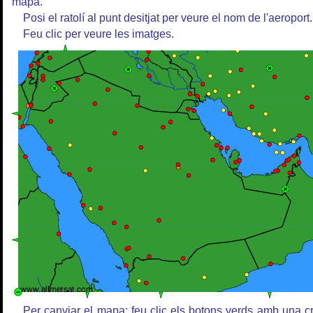
mapa.
Posi el ratolí al punt desitjat per veure el nom de l'aeroport.
Feu clic per veure les imatges.
Per canviar el mapa: feu clic els botons verds amb una c