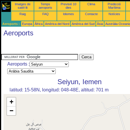
Imatges de
Temps
Previsió 10
Clima
Predicció
satèl·lit
aeroports
dies
Marítima
Raig
FAQ
Idiomes
Contacte
Notícies
Aeroports :
Europa
Àfrica
Amèrica del Nord
Amèrica del Sud
Àsia
Austràlia-Oceani
Aeroports
Aeroports :
Seiyun, Iemen
latitud: 15-58N, longitud: 048-48E, altitud: 701 m
+
−