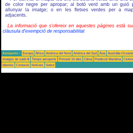
de color negre per apropar; al botó verd amb un guió 
allunyar la imatge; o en les fletxes verdes per a ma
adjacents.
La informació que s'ofereix en aquestes pàgines està su
clàusula d'exempció de responsabilitat
Aeroports :
Europa
Àfrica
Amèrica del Nord
Amèrica del Sud
Àsia
Austràlia-Oceani
Imatges de satèl·lit
Temps aeroports
Previsió 10 dies
Clima
Predicció Marítima
Ciclon
Idiomes
Contacte
Notícies
Sobre