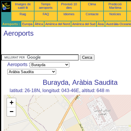
Imatges de
Temps
Previsió 10
Clima
Predicció
satèl·lit
aeroports
dies
Marítima
Raig
FAQ
Idiomes
Contacte
Notícies
Aeroports :
Europa
Àfrica
Amèrica del Nord
Amèrica del Sud
Àsia
Austràlia-Oceani
Aeroports
Aeroports :
Burayda, Aràbia Saudita
latitud: 26-18N, longitud: 043-46E, altitud: 648 m
+
−