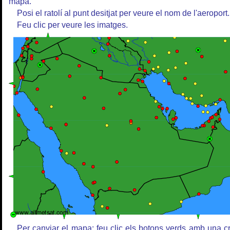
mapa.
Posi el ratolí al punt desitjat per veure el nom de l'aeroport.
Feu clic per veure les imatges.
Per canviar el mapa: feu clic els botons verds amb una c