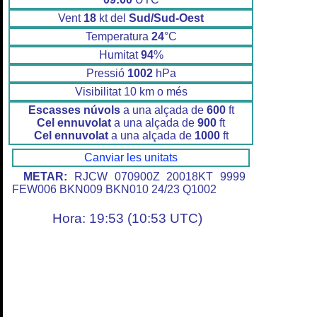
Vent
18
kt del
Sud/Sud-Oest
Temperatura
24
°C
Humitat
94
%
Pressió
1002
hPa
Visibilitat 10 km o més
Escasses núvols
a una alçada de
600
ft
Cel ennuvolat
a una alçada de
900
ft
Cel ennuvolat
a una alçada de
1000
ft
Canviar les unitats
METAR:
RJCW 070900Z 20018KT 9999
FEW006 BKN009 BKN010 24/23 Q1002
Hora: 19:53 (10:53 UTC)