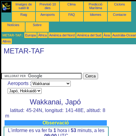
Imatges de
Previsió 10
Clima
Predicció
Ciclons
satèl·lit
dies
Marítima
Raig
Aeroports
FAQ
Idiomes
Contacte
Notícies
Sobre
METAR-TAF:
Europa
Àfrica
Amèrica del Nord
Amèrica del Sud
Àsia
Austràlia-Ocean
Altres
METAR-TAF
Aeroports :
Wakkanai, Japó
latitud: 45-24N, longitud: 141-48E, altitud: 8
m
Observació
L'informe es va fer fa
1
hora i
53
minuts, a les
09:00
UTC