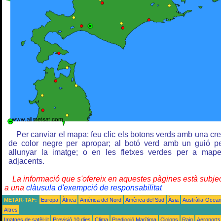
Per canviar el mapa: feu clic els botons verds amb una cr
de color negre per apropar; al botó verd amb un guió p
allunyar la imatge; o en les fletxes verdes per a map
adjacents.
La informació que s'ofereix en aquestes pàgines està subje
a una
clàusula d'exempció de responsabilitat
METAR-TAF:
Europa
Àfrica
Amèrica del Nord
Amèrica del Sud
Àsia
Austràlia-Ocean
Altres
Imatges de satèl·lit
Previsió 10 dies
Clima
Predicció Marítima
Ciclons
Raig
Aeroports