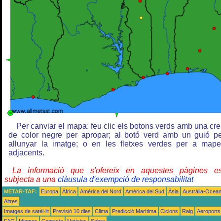
Per canviar el mapa: feu clic els botons verds amb una cr
de color negre per apropar; al botó verd amb un guió p
allunyar la imatge; o en les fletxes verdes per a map
adjacents.
La informació que s'ofereix en aquestes pàgines es
subjecta a una
clàusula d'exempció de responsabilitat
METAR-TAF:
Europa
Àfrica
Amèrica del Nord
Amèrica del Sud
Àsia
Austràlia-Ocean
Altres
Imatges de satèl·lit
Previsió 10 dies
Clima
Predicció Marítima
Ciclons
Raig
Aeroports