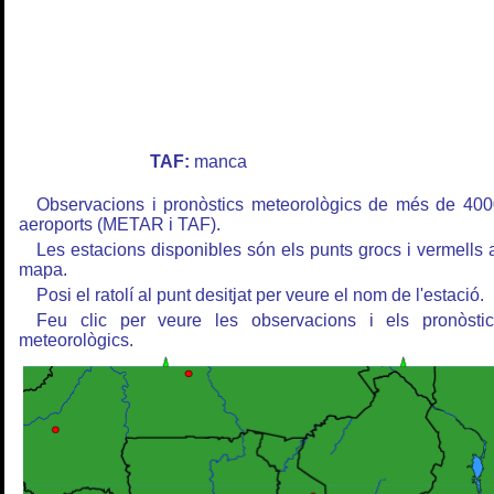
TAF:
manca
Observacions i pronòstics meteorològics de més de 40
aeroports (METAR i TAF).
Les estacions disponibles són els punts grocs i vermells 
mapa.
Posi el ratolí al punt desitjat per veure el nom de l'estació.
Feu clic per veure les observacions i els pronòstic
meteorològics.