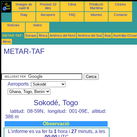
Imatges de
Previsió 10
Clima
Predicció
Ciclons
satèl·lit
dies
Marítima
Raig
Aeroports
FAQ
Idiomes
Contacte
Notícies
Sobre
METAR-TAF:
Europa
Àfrica
Amèrica del Nord
Amèrica del Sud
Àsia
Austràlia-Ocean
Altres
METAR-TAF
Aeroports :
Sokodé, Togo
latitud: 08-59N, longitud: 001-09E, altitud:
386 m
Observació
L'informe es va fer fa
1
hora i
27
minuts, a les
00:00
UTC