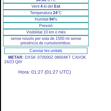
Vent
4
kt del
Est
Temperatura
24
°C
Humitat
94
%
Pressió
Visibilitat 10 km o més
sense núvols per sota de 1500 mi sense
presència de cumulonimbus.
Canviar les unitats
METAR:
DXSK 070000Z 08004KT CAVOK
24/23 Q////
Hora: 01:27 (01:27 UTC)