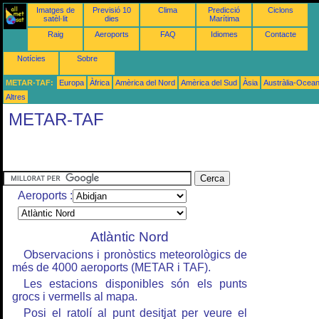
Imatges de
Previsió 10
Clima
Predicció
Ciclons
satèl·lit
dies
Marítima
Raig
Aeroports
FAQ
Idiomes
Contacte
Notícies
Sobre
METAR-TAF:
Europa
Àfrica
Amèrica del Nord
Amèrica del Sud
Àsia
Austràlia-Ocean
Altres
METAR-TAF
Aeroports :
Atlàntic Nord
Observacions i pronòstics meteorològics de
més de 4000 aeroports (METAR i TAF).
Les estacions disponibles són els punts
grocs i vermells al mapa.
Posi el ratolí al punt desitjat per veure el